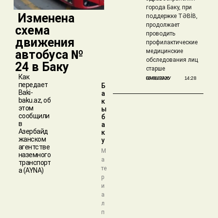
города Баку, при
​ Изменена
поддержке TƏBİB,
продолжает
схема
проводить
движения
профилактические
автобуса №
медицинские
обследования лиц
24 в Баку
старше
Как
БАКЫБАКУ
05/08/2026
14:28
передает
Б
Baki-
а
baku.az, об
к
этом
ы
сообщили
б
в
а
Азербайд
к
жанском
у
агентстве
М
наземного
а
транспорт
те
а (AYNA)
р
и
а
л
п