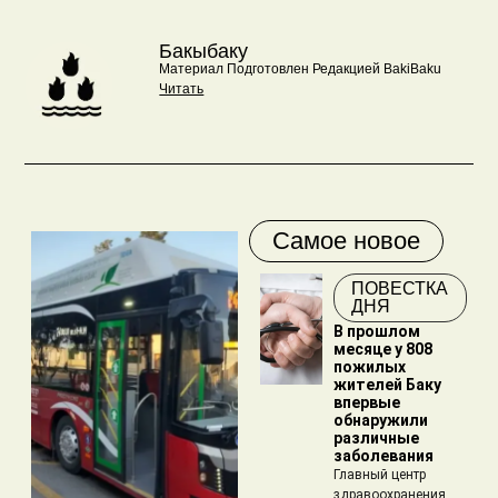
Бакыбаку
Материал Подготовлен Редакцией BakiBaku
Читать
Самое новое
ПОВЕСТКА
ДНЯ
В прошлом
месяце у 808
пожилых
жителей Баку
впервые
обнаружили
различные
заболевания
Главный центр
здравоохранения