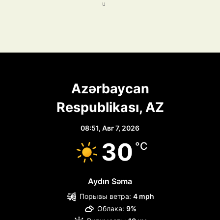
u
Azərbaycan
Respublikası, AZ
08:51,
Авг 7, 2026
30
°C
Aydın Səma
Порывы ветра:
4 mph
Облака:
9%