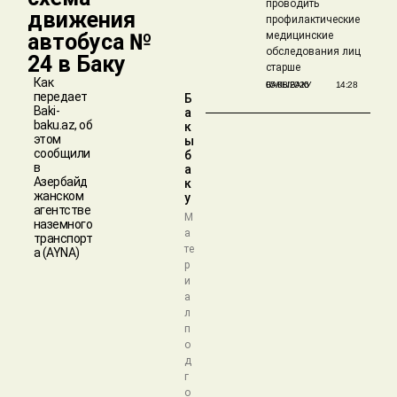
проводить
движения
профилактические
автобуса №
медицинские
обследования лиц
24 в Баку
старше
Как
БАКЫБАКУ
05/08/2026
14:28
передает
Б
Baki-
а
baku.az, об
к
этом
ы
сообщили
б
в
а
Азербайд
к
жанском
у
агентстве
М
наземного
а
транспорт
те
а (AYNA)
р
и
а
л
п
о
д
г
о