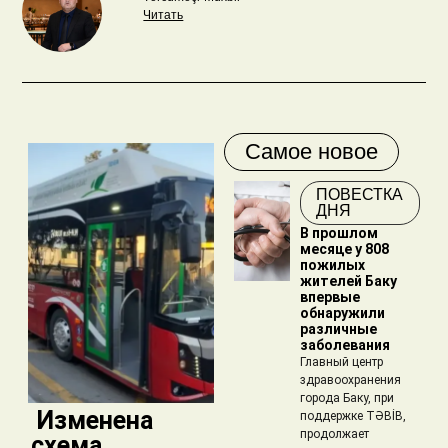
Читать
Самое новое
ПОВЕСТКА
ДНЯ
В прошлом
месяце у 808
пожилых
жителей Баку
впервые
обнаружили
различные
заболевания
Главный центр
здравоохранения
города Баку, при
​ Изменена
поддержке TƏBİB,
продолжает
схема