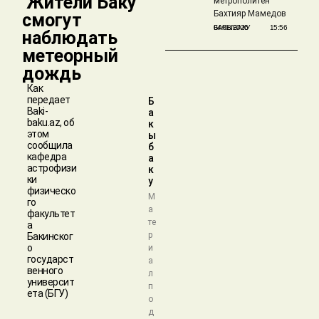
​ Жители Баку
метрополитен"
Бахтияр Мамедов
смогут
БАКЫБАКУ
04/08/2026
15:56
наблюдать
метеорный
дождь
Как
передает
Б
Baki-
а
baku.az, об
к
этом
ы
сообщила
б
кафедра
а
астрофизи
к
ки
у
физическо
М
го
а
факультет
те
а
р
Бакинског
о
и
государст
а
венного
л
университ
п
ета (БГУ)
о
д