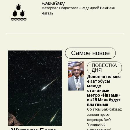
Бакыбаку
Материал Подготовлен Редакцией BakiBaku
Читать
Самое новое
ПОВЕСТКА
ДНЯ
Дополнительны
е автобусы
между
станциями
метро «Низами»
и «28 Мая» будут
платными
Об этом Baki-baku.az
заявил пресс-
секретарь ЗАО
"Бакинский