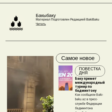
Бакыбаку
Материал Подготовлен Редакцией BakiBaku
Читать
Самое новое
ПОВЕСТКА
ДНЯ
Баку примет
международный
турнир по
бадминтону
Как сообщили Baki-
baku.az в пресс-
службе Федерации
бадминтона