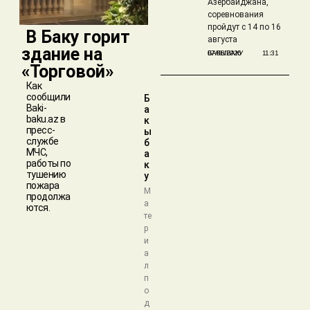
Азербайджана,
соревнования
пройдут с 14 по 16
​ В Баку горит
августа
здание на
БАКЫБАКУ
07/08/2026
11:31
«Торговой»
Как
сообщили
Б
Baki-
а
baku.az в
к
пресс-
ы
службе
б
МЧС,
а
работы по
к
тушению
у
пожара
М
продолжа
а
ются.
те
р
и
а
л
п
о
д