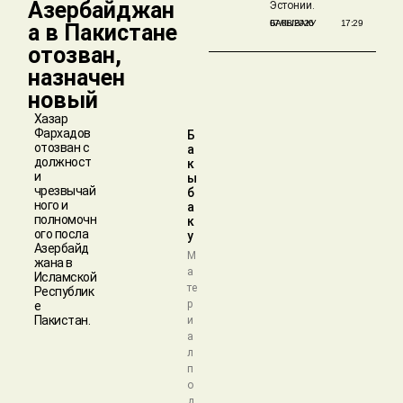
Азербайджан
Эстонии.
БАКЫБАКУ
07/08/2026
17:29
а в Пакистане
отозван,
назначен
новый
Хазар
Фархадов
Б
отозван с
а
должност
к
и
ы
чрезвычай
б
ного и
а
полномочн
к
ого посла
у
Азербайд
М
жана в
а
Исламской
те
Республик
р
е
Пакистан.
и
а
л
п
о
д