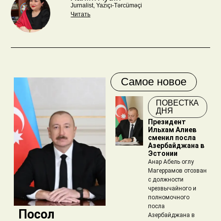
Jurnalist, Yazıçı-Tərcüməçi
Читать
Самое новое
ПОВЕСТКА
ДНЯ
Президент
Ильхам Алиев
сменил посла
Азербайджана в
Эстонии
Анар Абель оглу
Магеррамов отозван
с должности
чрезвычайного и
полномочного
посла
​ Посол
Азербайджана в