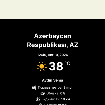
Azərbaycan
Respublikası, AZ
12:40,
Авг 10, 2026
38
°C
Aydın Səma
Порывы ветра:
8 mph
Облака:
0%
Видимость:
10 км
Восход:
05:55