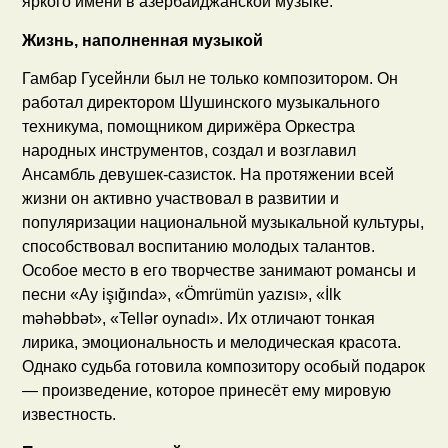
яркого имени в азербайджанской музыке.
Жизнь, наполненная музыкой
Гамбар Гусейнли был не только композитором. Он
работал директором Шушинского музыкального
техникума, помощником дирижёра Оркестра
народных инструментов, создал и возглавил
Ансамбль девушек-сазисток. На протяжении всей
жизни он активно участвовал в развитии и
популяризации национальной музыкальной культуры,
способствовал воспитанию молодых талантов.
Особое место в его творчестве занимают романсы и
песни «Ay işığında», «Ömrümün yazısı», «İlk
məhəbbət», «Tellər oynadı». Их отличают тонкая
лирика, эмоциональность и мелодическая красота.
Однако судьба готовила композитору особый подарок
— произведение, которое принесёт ему мировую
известность.