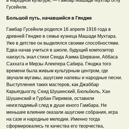
в народной культуре, — Гамбар Машади Мухтар оглу
Гусейнли.
Большой путь, начавшийся в Гяндже
Гамбар Гусейнли родился 16 апреля 1916 года в
древней Гяндже в семье кузнеца Машади Мухтара.
Уже в детстве он выделялся своими способностями.
Едва начав учиться в школе, будущий композитор
наизусть знал стихи Сеида Азима Ширвани, Аббаса
Саххата и Мирзы Алекпера Сабира. Гянджа того
времени была живым культурным центром, где
звучали мугамы, ашугские напевы и народные песни.
Выступления таких мастеров, как Джаббар
Карьягдыоглу, Сеид Шушинский, Бюльбюль, Хан
Шушинский и Гурбан Пиримов, оставили
неизгладимый след в душе юного Гамбара. Не
меньшее влияние оказали ашугские собрания, игра
на сазе и народные мелодии. Именно тогда
сформировались те качества его творчества,