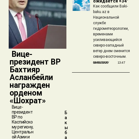
ожидается +34°
Как сообщили Baki-
baku.az в
Национальной
службе
гидрометеорологии,
временами
усиливающийся
северо-западный
ветер днем сменится
​ Вице-
северо-восточным.
президент BP
БАКЫБАКУ
06/08/2026
13:47
Бахтияр
Асланбейли
награжден
орденом
«Шохрат»
Вице-
президент
Б
BP по
а
Каспийско
к
му региону,
ы
Центральн
б
ой Азии и
а