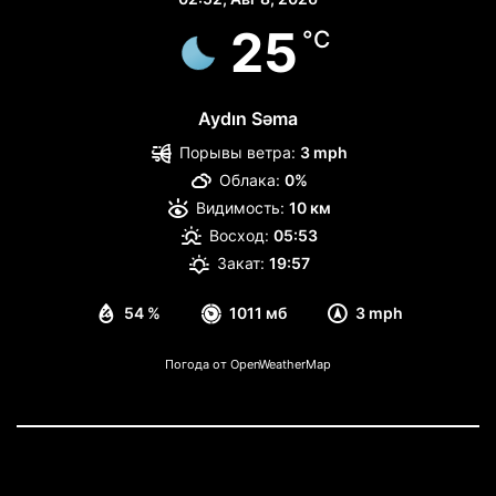
25
°C
Aydın Səma
Порывы ветра:
3 mph
Облака:
0%
Видимость:
10 км
Восход:
05:53
Закат:
19:57
54 %
1011 мб
3 mph
Погода от OpenWeatherMap