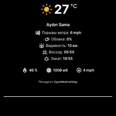
27
°C
Aydın Səma
Порывы ветра:
6 mph
Облака:
0%
Видимость:
10 км
Восход:
05:55
Закат:
19:55
46 %
1008 мб
4 mph
Погода от OpenWeatherMap