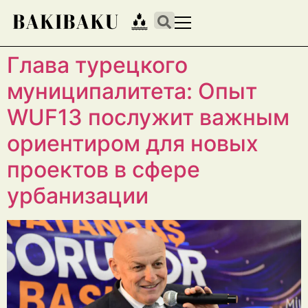
Глава турецкого
муниципалитета: Опыт
WUF13 послужит важным
ориентиром для новых
проектов в сфере
урбанизации