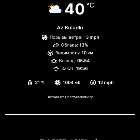
40
°C
Az Buludlu
Порывы ветра:
13 mph
Облака:
13%
Видимость:
10 км
Восход:
05:54
Закат:
19:56
21 %
1004 мб
12 mph
Погода от OpenWeatherMap