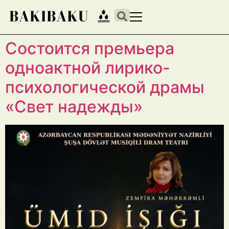
Состоится премьера
одноактной лирико-
психологической драмы
«Свет надежды»