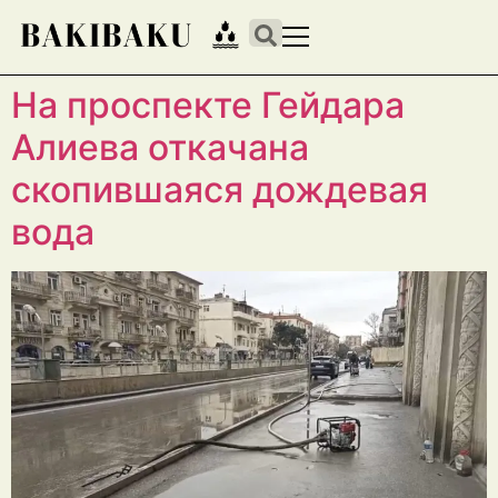
На проспекте Гейдара
Алиева откачана
скопившаяся дождевая
вода