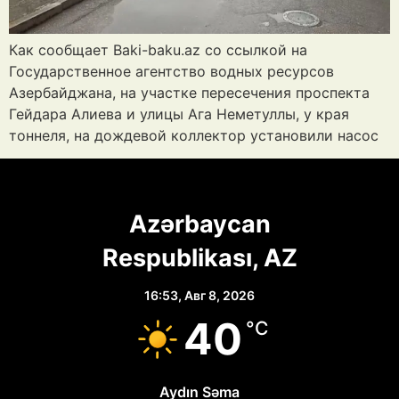
Как сообщает Baki-baku.az со ссылкой на
Государственное агентство водных ресурсов
Азербайджана, на участке пересечения проспекта
Гейдара Алиева и улицы Ага Неметуллы, у края
тоннеля, на дождевой коллектор установили насос
Azərbaycan
Respublikası, AZ
16:53,
Авг 8, 2026
40
°C
Aydın Səma