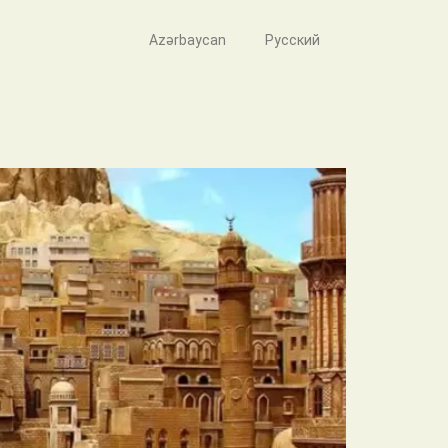
Azərbaycan
Русский
кой армии