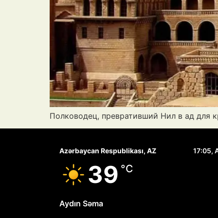
Полководец, превративший Нил в ад для 
Azərbaycan Respublikası, AZ
17:05,
А
39
°C
Aydın Səma