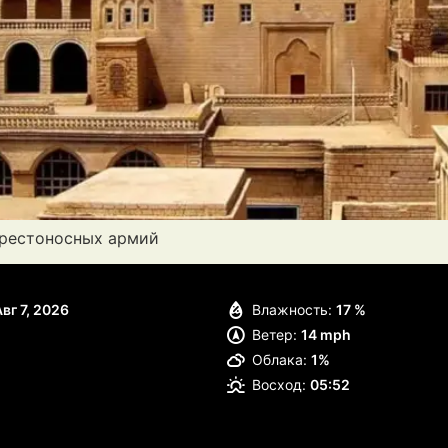
крестоносных армий
вг 7, 2026
Влажность:
17 %
Ветер:
14 mph
Облака:
1%
Восход:
05:52