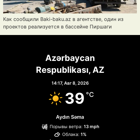
Как сообщили Baki-baku.az в агентстве, один из
проектов реализуется в бассейне Пиршаги
Azərbaycan
Respublikası, AZ
14:17,
Авг 8, 2026
39
°C
Aydın Səma
Порывы ветра:
13 mph
Облака:
1%