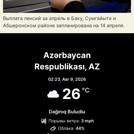
Выплата пенсий за апрель в Баку, Сумгайыте и
Абшеронском районе запланирована на 14 апреля.
Azərbaycan
Respublikası, AZ
02:23,
Авг 9, 2026
26
°C
Dağınıq Buludlu
Порывы ветра:
3 mph
Облака:
44%