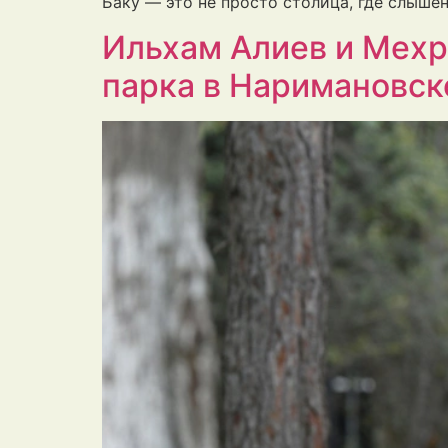
Баку — это не просто столица, где слыше
Ильхам Алиев и Мехр
парка в Наримановск