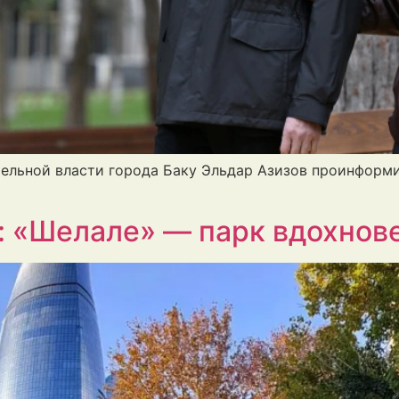
ительной власти города Баку Эльдар Азизов проинформи
: «Шелале» — парк вдохнов