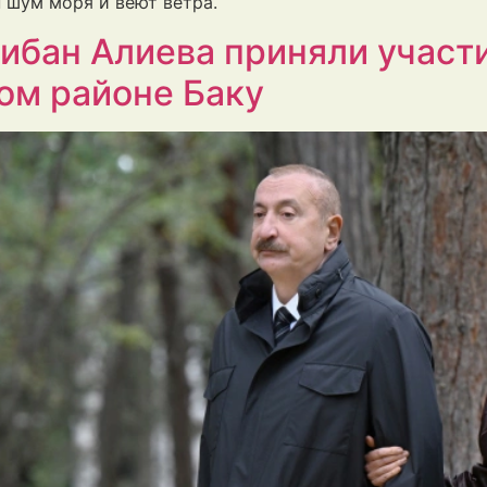
н шум моря и веют ветра.
ибан Алиева приняли участи
ом районе Баку