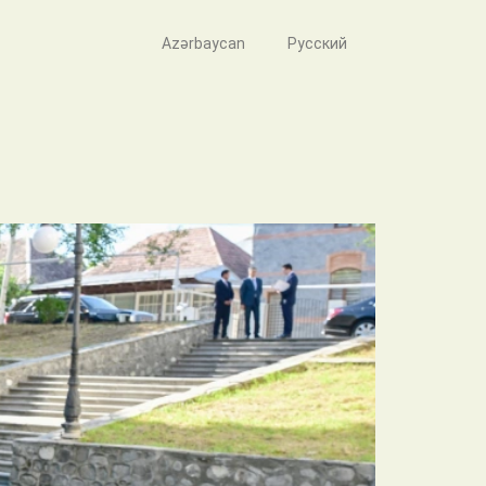
Azərbaycan
Русский
имыми в парке имени