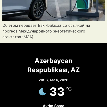
Об этом передает Baki-baku.az со ссылкой на
прогноз Международного энергетического
агентства (МЭА).
Azərbaycan
Respublikası, AZ
20:16,
Авг 6, 2026
33
°C
Aydın Səma