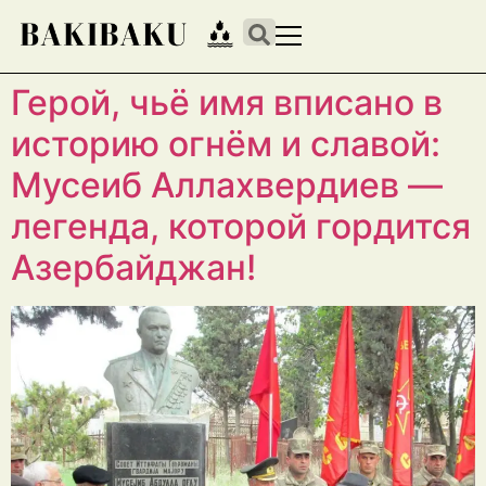
Герой, чьё имя вписано в
историю огнём и славой:
Мусеиб Аллахвердиев —
легенда, которой гордится
Азербайджан!