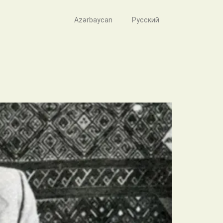
Azərbaycan
Русский
имова Распоряжение