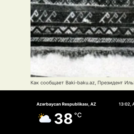
Как сообщает Baki-baku.az, Президент И
Azərbaycan Respublikası, AZ
13:02,
38
°C