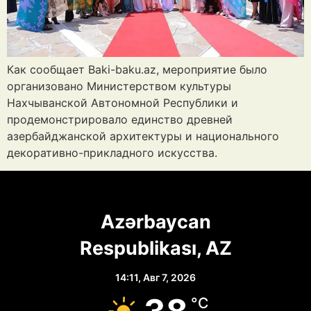
Как сообщает Baki-baku.az, мероприятие было
организовано Министерством культуры
Нахчыванской Автономной Республики и
продемонстрировало единство древней
азербайджанской архитектуры и национального
декоративно-прикладного искусства.
Azərbaycan
Respublikası, AZ
14:11,
Авг 7, 2026
°C