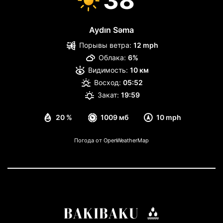
38
Aydın Səma
Порывы ветра:
12 mph
Облака:
6%
Видимость:
10 км
Восход:
05:52
Закат:
19:59
20 %
1009 мб
10 mph
Погода от OpenWeatherMap