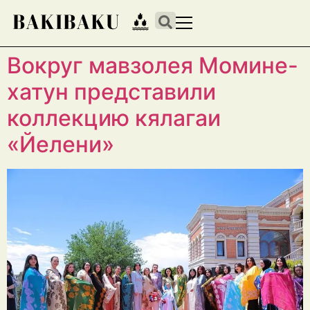
Вокруг мавзолея Момине-
хатун представили
коллекцию кялагаи
«Йелени»