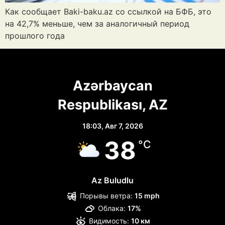
Как сообщает Baki-baku.az со ссылкой на БФБ, это
на 42,7% меньше, чем за аналогичный период
прошлого года
Azərbaycan
Respublikası, AZ
18:03,
Авг 7, 2026
38
°C
Az Buludlu
Порывы ветра:
15 mph
Облака:
17%
Видимость:
10 км