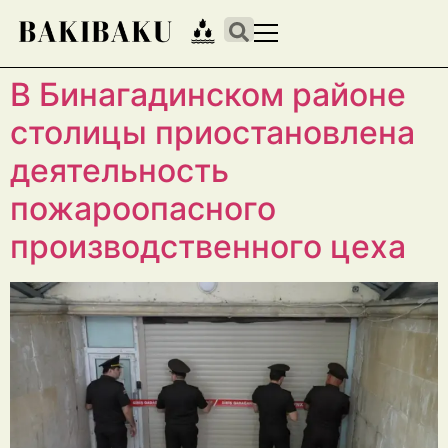
В Бинагадинском районе
столицы приостановлена
деятельность
пожароопасного
производственного цеха