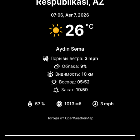
Respublikası, AZ
07:06,
Авг 7, 2026
26
°C
Aydın Səma
Порывы ветра:
3 mph
Облака:
9%
Видимость:
10 км
Восход:
05:52
Закат:
19:59
57 %
1013 мб
3 mph
Погода от OpenWeatherMap