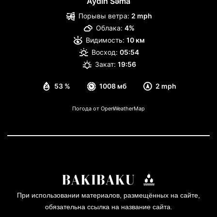
Aydın Səma
Порывы ветра:
2 mph
Облака:
4%
Видимость:
10 км
Восход:
05:54
Закат:
19:56
53 %
1008 мб
2 mph
Погода от OpenWeatherMap
При использовании материалов, размещённых на сайте,
обязательна ссылка на название сайта.