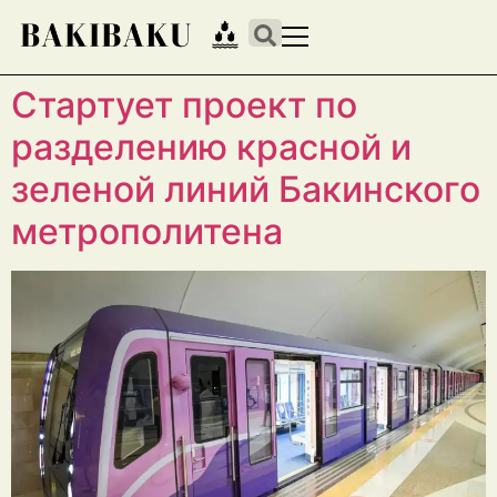
Стартует проект по
разделению красной и
зеленой линий Бакинского
метрополитена