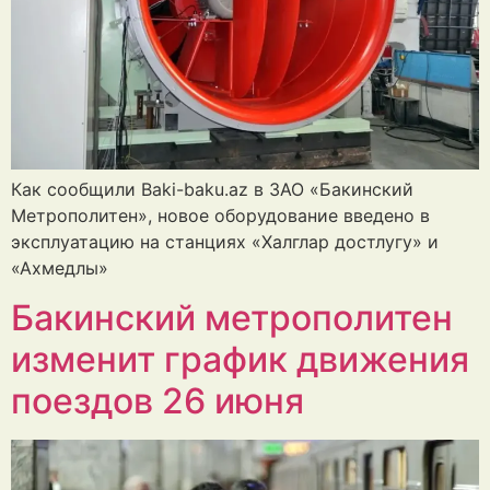
Как сообщили Baki-baku.az в ЗАО «Бакинский
Метрополитен», новое оборудование введено в
эксплуатацию на станциях «Халглар достлугу» и
«Ахмедлы»
Бакинский метрополитен
изменит график движения
поездов 26 июня