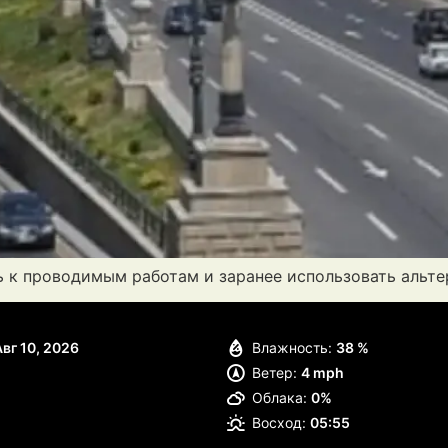
ь к проводимым работам и заранее использовать альт
Авг 10, 2026
Влажность:
38 %
Ветер:
4 mph
Облака:
0%
Восход:
05:55