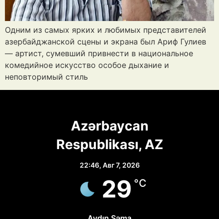
Одним из самых ярких и любимых представителей
азербайджанской сцены и экрана был Ариф Гулиев
— артист, сумевший привнести в национальное
комедийное искусство особое дыхание и
неповторимый стиль
Azərbaycan
Respublikası, AZ
22:46,
Авг 7, 2026
29
°C
Aydın Səma