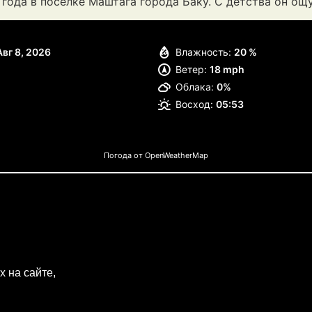
года в поселке Маштага города Баку. С детства он о
Авг 8, 2026
Влажность:
20 %
Ветер:
18 mph
Облака:
0%
Восход:
05:53
Погода от OpenWeatherMap
 на сайте,