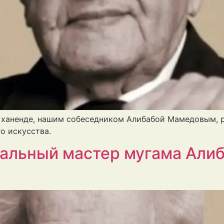
о ханенде, нашим собеседником Алибабой Мамедовым, 
о искусства.
ениальный мастер мугама Али