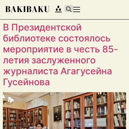
В Президентской
библиотеке состоялось
мероприятие в честь 85-
летия заслуженного
журналиста Агагусейна
Гусейнова