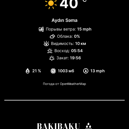
40
Aydın Səma
Порывы ветра:
15 mph
Облака:
0%
Видимость:
10 км
Восход:
05:54
Закат:
19:56
21 %
1003 мб
13 mph
Погода от OpenWeatherMap