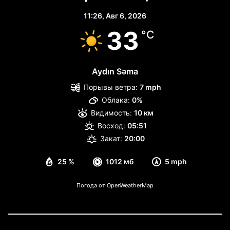
11:26,
Авг 6, 2026
33
°C
Aydın Səma
Порывы ветра:
7 mph
Облака:
0%
Видимость:
10 км
Восход:
05:51
Закат:
20:00
25 %
1012 мб
5 mph
Погода от OpenWeatherMap